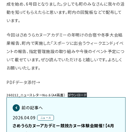
成を始め、6号目となりました。少しでも町のみなさんに我々の活
動を知ってもらえたらと思います。町内の回覧板などで配布して
います。
今回はさめうらカヌーアカデミーの年明けの合宿や冬季大会結
果報告、町内で実施した「スポーツに出会うウィークエンド」イベ
ントの報告、指定管理施設の取り組みや今後のイベント予定につ
いて載せています。ぜひ読んでいただけると嬉しいです。よろしく
お願いいたします。
PDFデータ添付→
260212_ニュースレターNo.6（A4両面）
ダウンロード
前の記事へ
2026.04.09
ニュース
さめうらカヌーアカデミー競技カヌー体験会開催！【4月